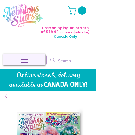
Free shipping on orders
of $79.99
or more
(before tax).
Canada Only
Online store & delivery
CANADA ONLY!
available in