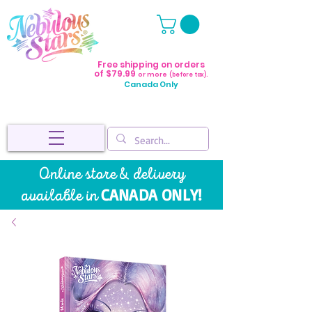
Free shipping on orders
of $79.99
or more
(before tax).
Canada Only
Online store & delivery
CANADA ONLY!
available in