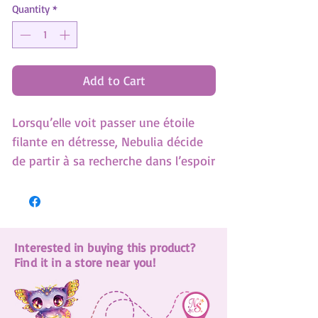
Quantity
*
Add to Cart
Lorsqu’elle voit passer une étoile
filante en détresse, Nebulia décide
de partir à sa recherche dans l’espoir
de la conduire vers la pouponnière
d’étoiles, où travaille son père, pour
la soigner. Mais tout ne se passe pas
comme prévu! Avec son groupe
Interested in buying this product?
d’amies, Nebulia traversera les
Find it in a store near you!
différentes régions de la Nébuleuse
argentée à la recherche de son
étoile, mais aussi de ses forces et de