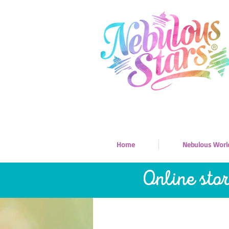
Home
Nebulous Worl
Online sto