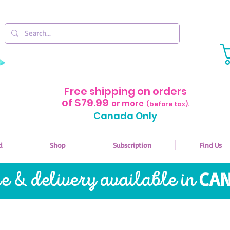
Free shipping on orders
of $79.99
or more
(before tax).
Canada Only
d
Shop
Subscription
Find Us
re & delivery available in
CAN