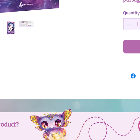
soi. Po
Quantity
est et 
de son 
série 
des Sa
Estrel
prêter
crucia
Parvien
surmon
À parti
roduct?