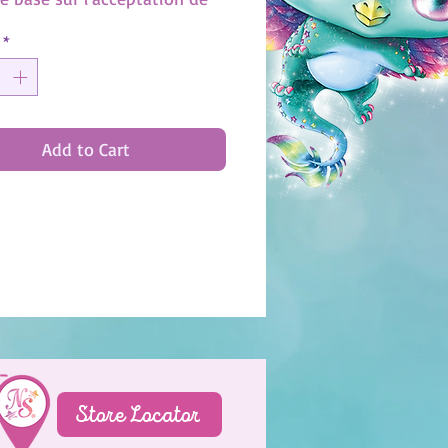
ur s'aimer enfin telle qu'elle
*
développer le plein potentiel
don, elle doit franchir une
d'étapes dans la Montagne
phirs. Ses amies Nebulia,
Add to Cart
ia et Nenuphia viendront lui
 main-forte à des moments
ux de son parcours.
dra-t-elle à lâcher prise et à
ter ses peurs?
r de 8 ans
Store Locator