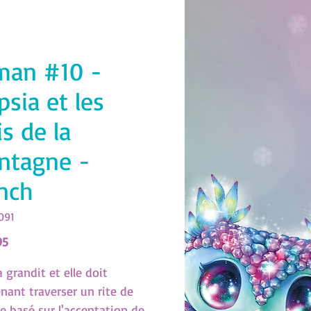
man #10 -
ipsia et les
is de la
ntagne -
nch
091
Price
95
a grandit et elle doit
nant traverser un rite de
e basé sur l'acceptation de