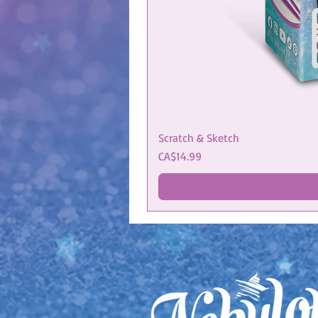
Scratch & Sketch
Price
CA$14.99