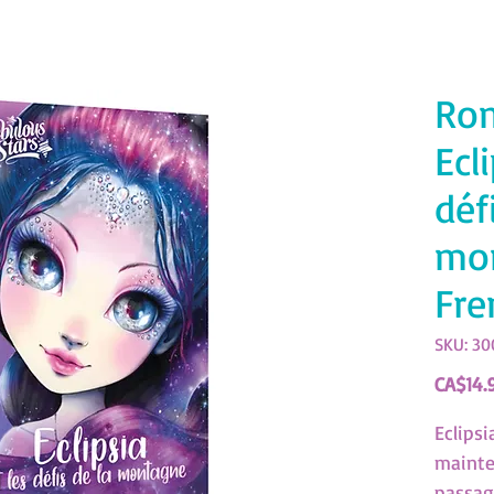
Ro
Ecl
déf
mo
Fre
SKU: 30
CA$14.
Eclipsi
mainte
passag