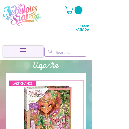
SAMO
KANADA
Uganke
LAST CHANCE