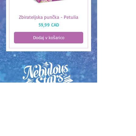
Zbirateljska punčka - Petulia
Cena
59,99 CAD
Dodaj v košarico