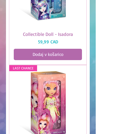
Collectible Doll - Isadora
Cena
59,99 CAD
Dodaj v košarico
LAST CHANCE