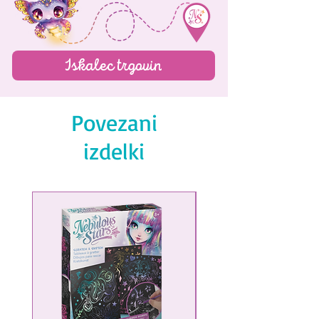
Iskalec trgovin
Povezani
izdelki
NEW