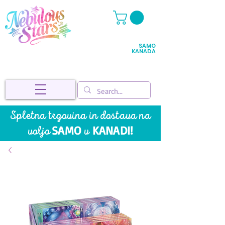
SAMO
KANADA
Spletna trgovina in dostava na
SAMO
KANADI!
voljo
v