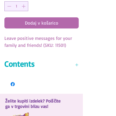
Dodaj v košarico
Leave positive messages for your
family and friends! (SKU: 11501)
Contents
Mini gel pen
120+ stickers
2 block notes of 25 sheets
5 sticky block notes of 15 sheets
Želite kupiti izdelek? Poiščite
Note pad of 25 sheets
ga v trgovini blizu vas!
Star’s complete story