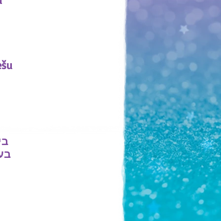
ešu
בי
בע