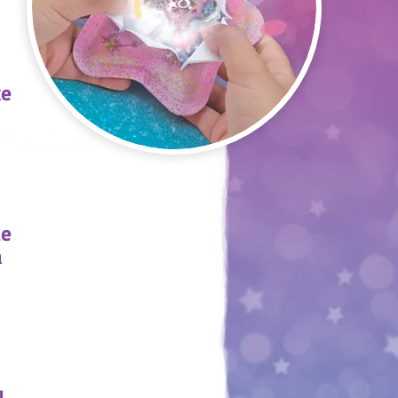
ke
ie
a
d