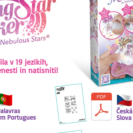
a v 19 jezikih,
nesti in natisniti!
alavras
Česká
m Portugues
Slova