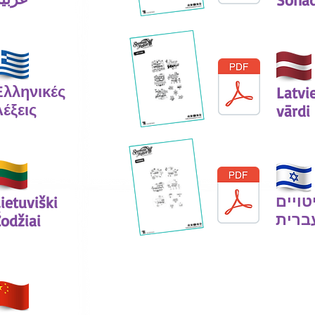
Ελληνικές
Latvi
Λέξεις
vārdi
טויים
ietuviški
ברית
odžiai