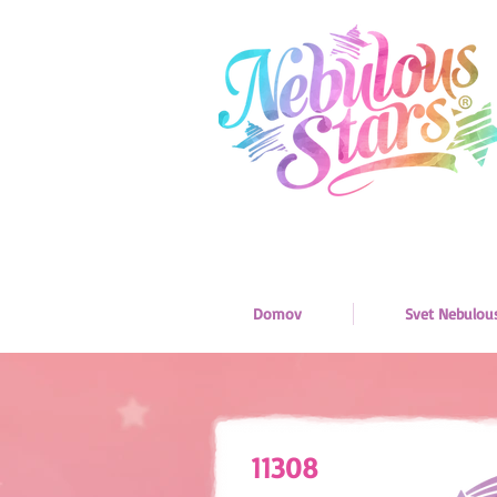
Domov
Svet Nebulou
11308