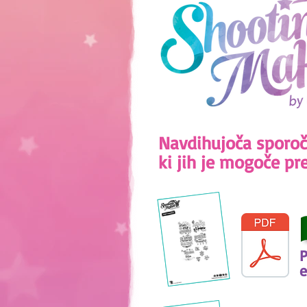
Navdihujoča sporočil
ki jih je mogoče pre
P
e