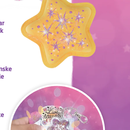
ar
k
nske
de
ke