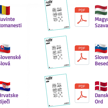
Cuvinte
Magy
Romanesti
Szava
Slovenské
Slove
Slová
Bese
Hrvatske
Dans
iječi
Ord