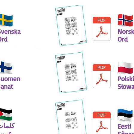
Svenska
Nors
Ord
Ord
Suomen
Polsk
Sanat
Słow
كلمات
Eesti
عربي
Sõna