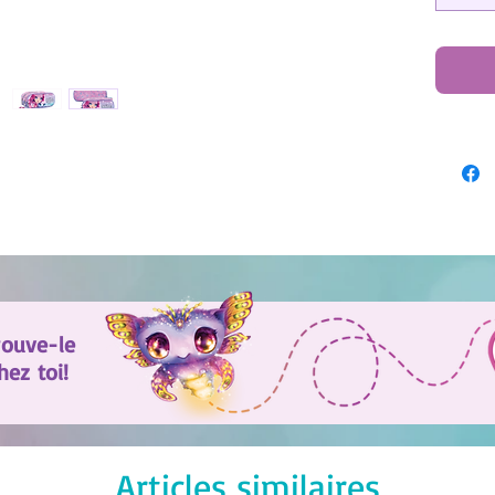
rouve-le
ez toi!
Articles similaires