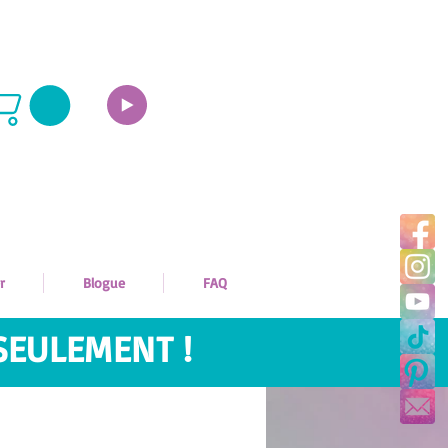
r
Blogue
FAQ
SEULEMENT !