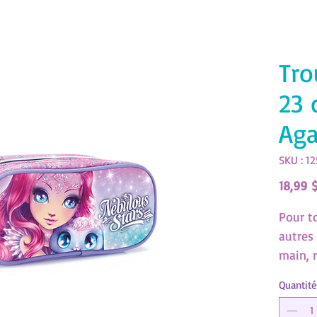
Tro
23 
Aga
SKU : 1
18,99 
Pour t
autres 
main, 
dans c
Quantité
crayon
(SKU:1