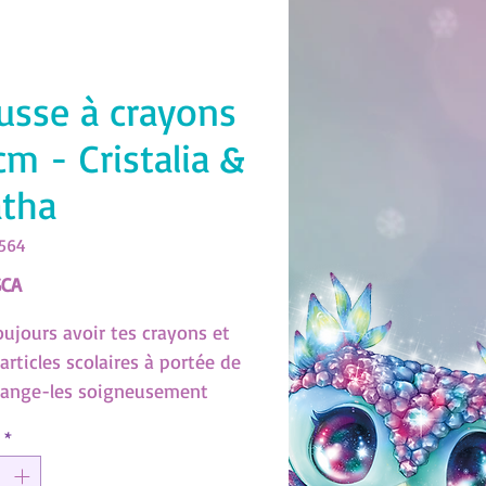
usse à crayons
cm - Cristalia &
tha
2564
Prix
$CA
oujours avoir tes crayons et
articles scolaires à portée de
range-les soigneusement
ette pratique trousse à
*
 à deux compartiments.
2564)