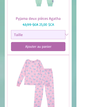
Pyjama deux pièces Agatha
Prix original
Prix promotionnel
43,99 $CA
25,00 $CA
Ajouter au panier