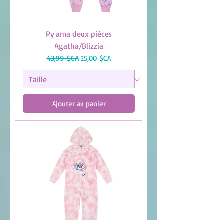
Pyjama deux pièces
Agatha/Blizzia
Prix original
Prix promotionnel
43,99 $CA
25,00 $CA
Ajouter au panier