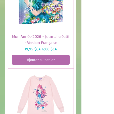
Mon Année 2026 - Journal créatif
- Version Française
Prix original
Prix promotionnel
19,95 $CA
12,00 $CA
Ajouter au panier