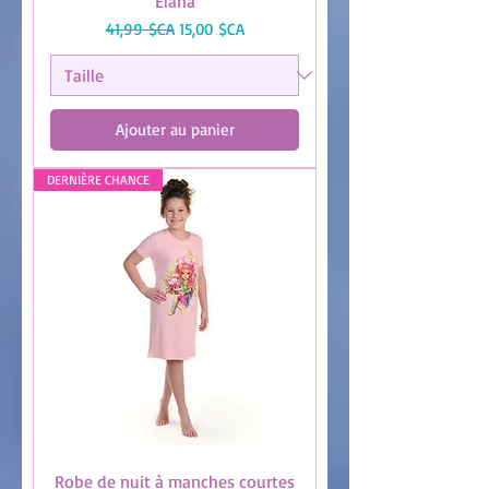
Elana
Prix original
Prix promotionnel
41,99 $CA
15,00 $CA
Ajouter au panier
DERNIÈRE CHANCE
Robe de nuit à manches courtes