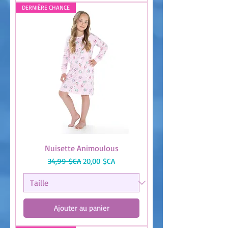
DERNIÈRE CHANCE
Nuisette Animoulous
Prix original
Prix promotionnel
34,99 $CA
20,00 $CA
Ajouter au panier