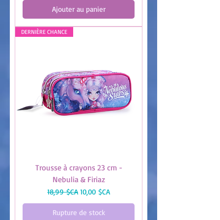
Ajouter au panier
DERNIÈRE CHANCE
Trousse à crayons 23 cm -
Nebulia & Firiaz
Prix original
Prix promotionnel
18,99 $CA
10,00 $CA
Rupture de stock