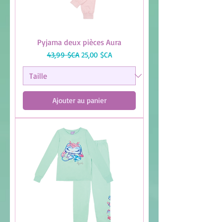
Pyjama deux pièces Aura
Prix original
Prix promotionnel
43,99 $CA
25,00 $CA
Ajouter au panier