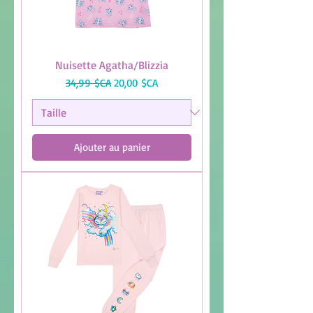
Nuisette Agatha/Blizzia
Prix original
Prix promotionnel
34,99 $CA
20,00 $CA
Ajouter au panier