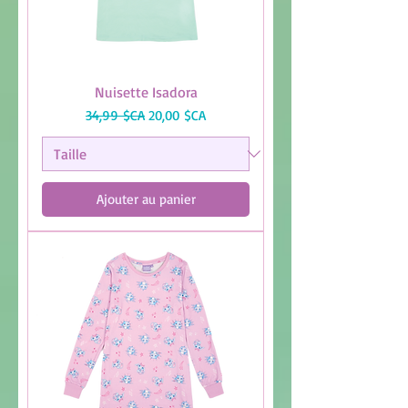
Nuisette Isadora
Prix original
Prix promotionnel
34,99 $CA
20,00 $CA
Ajouter au panier