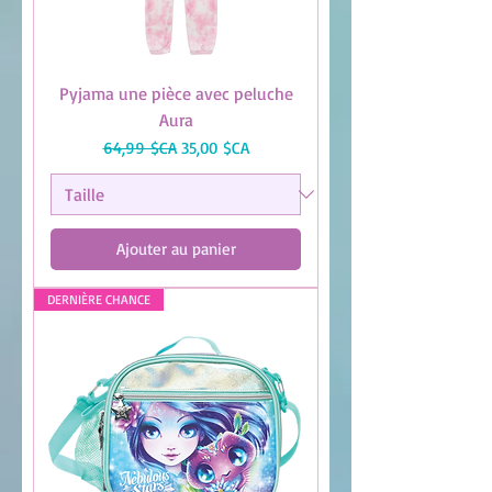
Pyjama une pièce avec peluche
Aura
Prix original
Prix promotionnel
64,99 $CA
35,00 $CA
Ajouter au panier
DERNIÈRE CHANCE