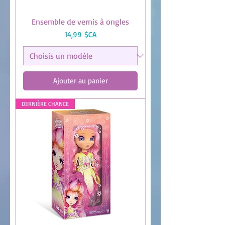
Ensemble de vernis à ongles
Prix
14,99 $CA
Ajouter au panier
DERNIÈRE CHANCE