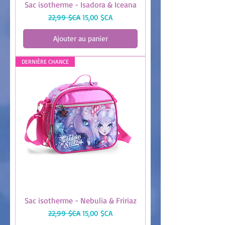
Sac isotherme - Isadora & Iceana
Prix original
Prix promotionnel
22,99 $CA
15,00 $CA
Ajouter au panier
DERNIÈRE CHANCE
Sac isotherme - Nebulia & Fririaz
Prix original
Prix promotionnel
22,99 $CA
15,00 $CA