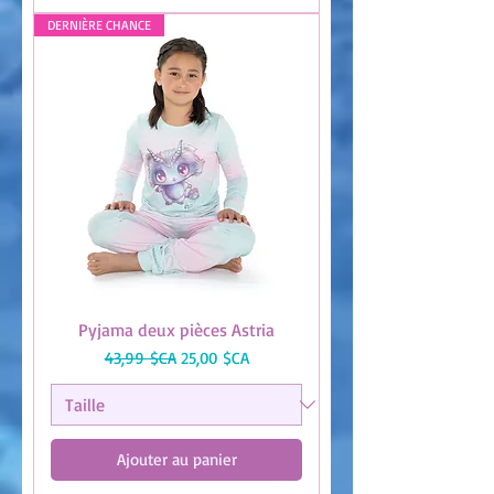
DERNIÈRE CHANCE
Pyjama deux pièces Astria
Prix original
Prix promotionnel
43,99 $CA
25,00 $CA
Ajouter au panier