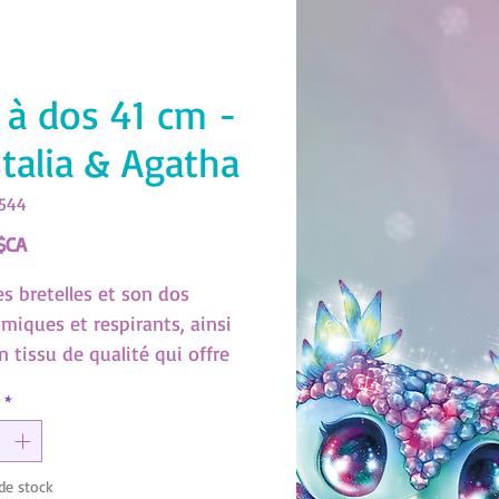
 à dos 41 cm -
stalia & Agatha
2544
Prix
$CA
es bretelles et son dos
miques et respirants, ainsi
 tissu de qualité qui offre
rformances durables, ce sac à
*
égant sera ton compagnon
our l'école. (SKU:12544)
de stock