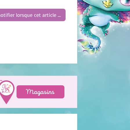
otifier lorsque cet article est disponible
Magasins