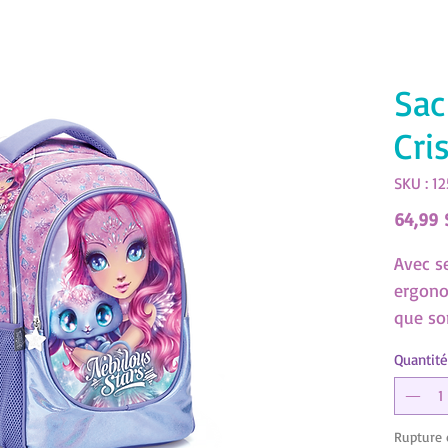
Sac
Cri
SKU : 1
64,99 
Avec s
ergono
que son
des pe
Quantité
dos él
idéal p
Rupture 