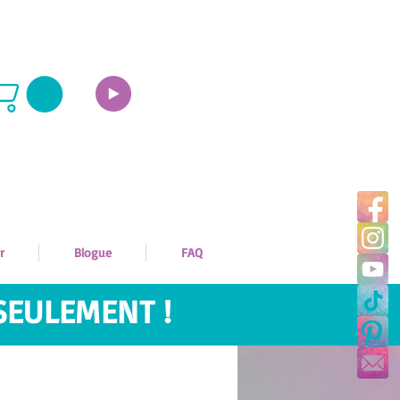
r
Blogue
FAQ
SEULEMENT !