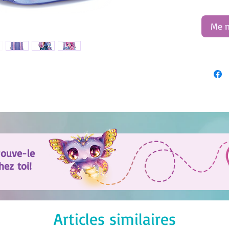
Me n
rouve-le
ez toi!
Articles similaires