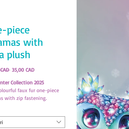
-piece
amas with
a plush
Redovna
Cijena
 CAD 
35,00 CAD
cijena
s
popustom
nter Collection 2025
olourful faux fur one-piece
s with zip fastening.
s a cute Aura plush.
BC989)
ri
us Stars Size Guide