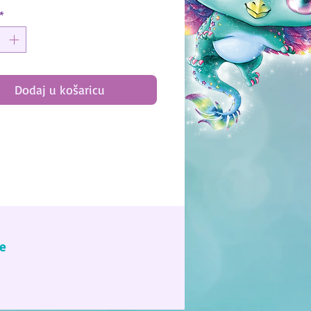
*
ad here!
Dodaj u košaricu
e