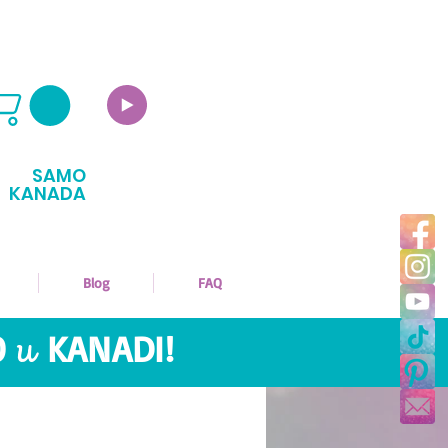
SAMO
KANADA
Blog
FAQ
O
u
KANADI!