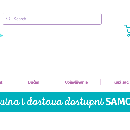
et
Dućan
Objavljivanje
Kupi sad
vina i dostava
dostupni
SAM