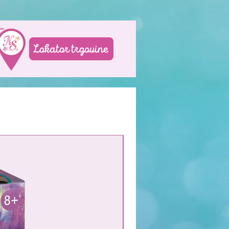
Lokator trgovine
NEW