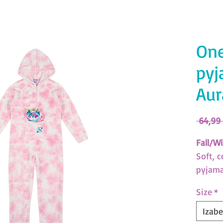
One
pyj
Aur
 64,99
Fall/Wi
Soft, c
pyjama
Include
Size
*
(SKU:X
Izabe
Nebulo