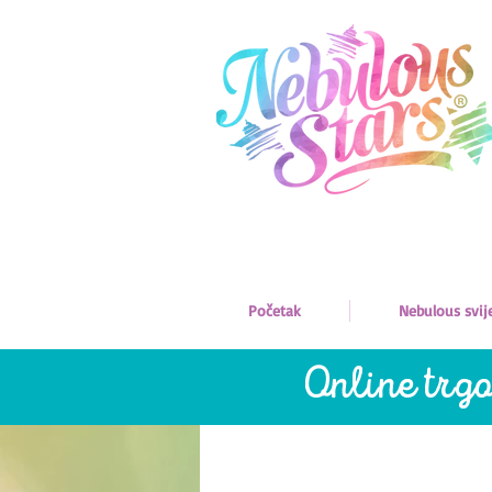
Početak
Nebulous svij
Online trgo