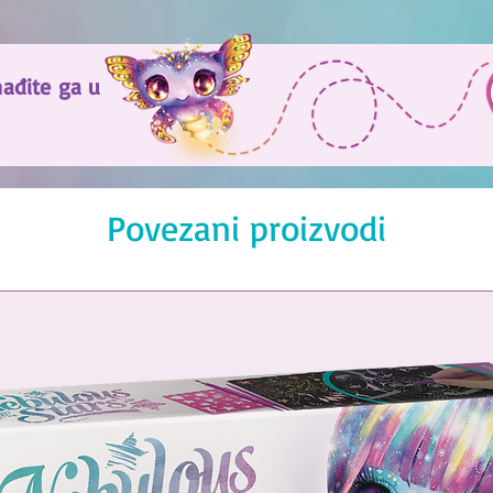
nađite ga u
Povezani proizvodi