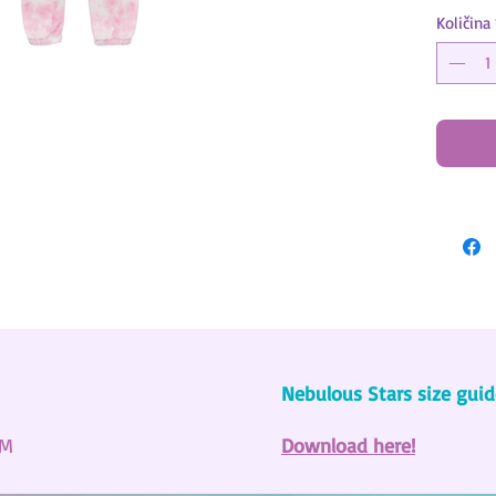
Količina
Downlo
Nebulous Stars size guid
SM
Download here!