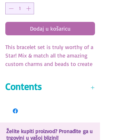
Dodaj u košaricu
This bracelet set is truly worthy of a
Star! Mix & match all the amazing
custom charms and beads to create
the most dazzling jewelry. (SKU:
11147)
Contents
Adjustable metallic bracelet
2 adjustable cord bracelets
9 metal charms
3 Animoulous bead charms
Želite kupiti proizvod? Pronađite ga u
12 decorative beads
trgovini u vašoj blizini!