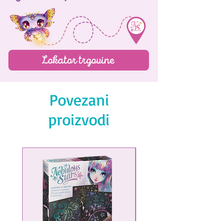
Magnetic storage box
Lokator trgovine
Povezani
proizvodi
NEW