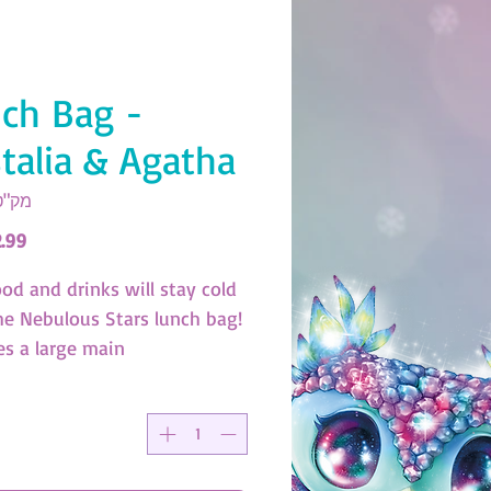
ch Bag -
stalia & Agatha
מק"ט: 84
od and drinks will stay cold
he Nebulous Stars lunch bag!
es a large main
tment, front pocket and
ble strap. (SKU:12584)
 x 21.5cm x 11cm