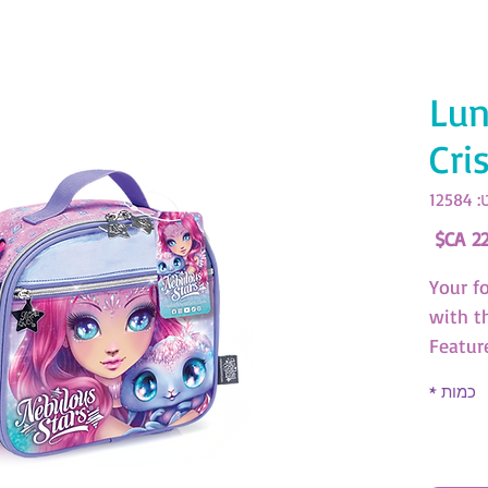
Lun
Cri
125
מחיר
Your fo
with t
Featur
compar
כמות
*
remova
25.5cm