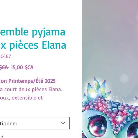
emble pyjama
x pièces Elana
BC487
Prix
Prix
$CA 
15,00 $CA
original
promotionnel
tion Printemps/Été 2025
 court deux pièces Elana.
doux, extensible et
table. (XBC487)
des tailles de Nebulous Stars
tionner
rgez ici !
*