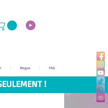
r
Blogue
FAQ
SEULEMENT !