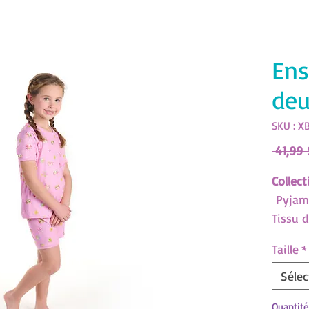
Ens
deu
SKU : X
 41,99 
Collec
Pyjama
Tissu 
confor
Taille
*
Guide 
Sélec
Télécha
Quantité