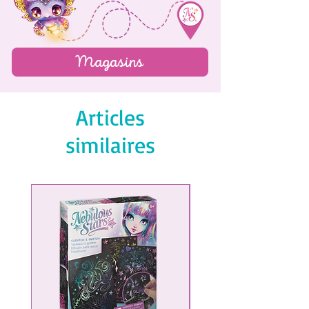
Magasins
Articles
similaires
NOUVEAU