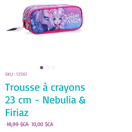
SKU : 12561
Trousse à crayons
23 cm - Nebulia &
Firiaz
Prix
Prix
 18,99 $CA 
10,00 $CA
original
promotionnel