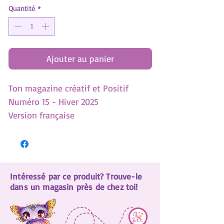
Quantité
*
Ajouter au panier
Ton magazine créatif et Positif
Numéro 15 - Hiver 2025
Version française
- Accro aux écrans? 8 trucs pour
mieux utiliser la technologie
- L'harmonie entre frères et soeurs,
Intéressé par ce produit? Trouve-le
c'est possible
dans un magasin près de chez toi!
- 5 looks de Marinia à recréer
- 8 pages à colorier
- 40 choses à savoir sur les