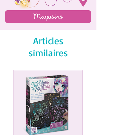
Magasins
Articles
similaires
NOUVEAU