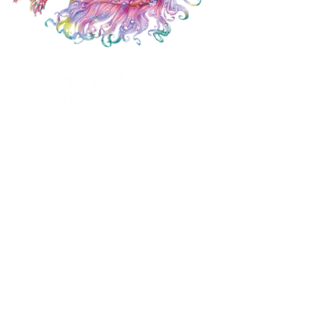
TWINKLE TEAL ENTERTAINMENT INC.
CP 301 St-Bruno,
Qc J3V 5G8 Canada
info@twinkleteal.com