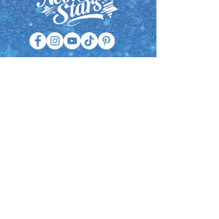
TWINKLE TEAL ENTERTAINMENT INC.
CP 301 St-Bruno,
Qc J3V 5G8 Canada
info@twinkleteal.com
1-877-422-1118
Politique de confidentialité
Inscris-toi à l'infolettre
Nebulous Stars est une marque lifestyle pour
enfants.
Toutes les images et designs de cet emballage et de ce
produit sont la propriété exclusive de Twinkle Teal