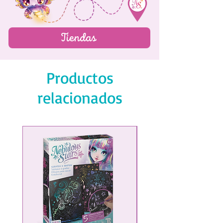
Tiendas
Productos
relacionados
¡NUEVO!