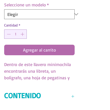
Seleccione un modelo
*
Cantidad
*
Agregar al carrito
Dentro de este llavero minimochila
encontrarás una libreta, un
bolígrafo, una hoja de pegatinas y
una goma de borrar. ¡Todo tan mini
y tan mono! (SKU:11453)
CONTENIDO
9cm x 10,5cm x 5cm
Llavero minimochila