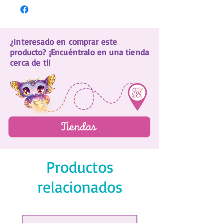
Minicuadernito de notas
Miniboli de gel
Hoja de minipegatinas
¿Interesado en comprar este
Borrador para coleccionar
producto? ¡Encuéntralo en una tienda
cerca de ti!
Tiendas
Productos
relacionados