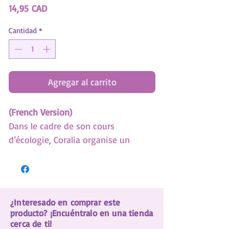
Precio
14,95 CAD
Cantidad
*
Agregar al carrito
(French Version)
Dans le cadre de son cours
d’écologie, Coralia organise un
spectacle au Récif Arc-en-Ciel. Avec
l’aide de ses amies, elle enseigne
différents numéros aux animoulous.
Mais entre les « élèves »
¿Interesado en comprar este
indisciplinés et certains imprévus, la
producto? ¡Encuéntralo en una tienda
tâche s’annonce compliquée. Les
cerca de ti!