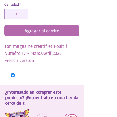
Cantidad
*
Agregar al carrito
Ton magazine créatif et Positif
Numéro 17 - Mars/Avril 2025
French version
- Zen - 7 techniques des respiration
- Test: Es-tu trop gentille?
- Découvre ton animal totem
¿Interesado en comprar este
- Reproduis le look glam d'Éclipsia
producto? ¡Encuéntralo en una tienda
- En cadeau! 3 Jeux et 6 figurines à
cerca de ti!
détacher!
- Tutos: Boucles d'oreilles fleuries et