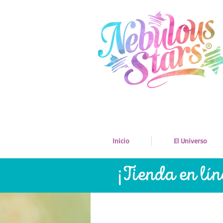
Inicio
El Universo
¡Tienda en lí