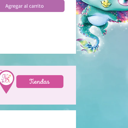
collants par numéros
Agregar al carrito
Tiendas