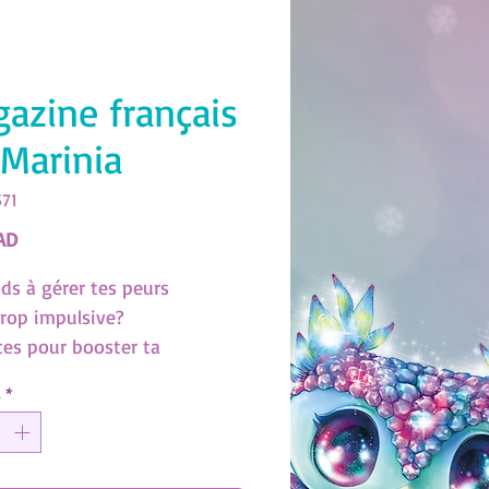
azine français
Marinia
571
Precio
AD
ds à gérer tes peurs
trop impulsive?
ces pour booster ta
ce en toi!
d
*
eaux: 1 affiche géante, 4
 colorier, 2 toupies
isantes et 2 images