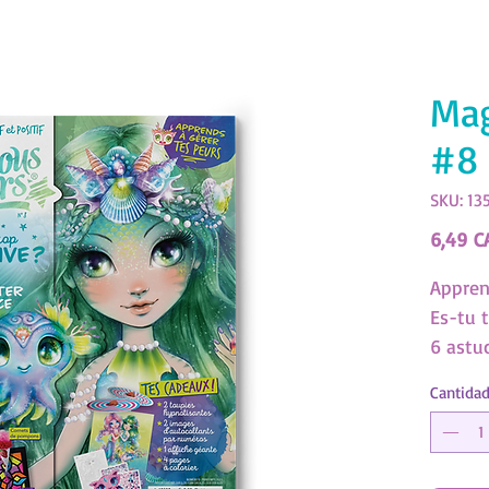
Mag
#8 
SKU: 13
6,49 C
Appren
Es-tu 
6 astu
confian
Cantida
Tes cad
pages à
hypnot