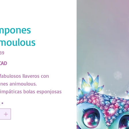
mpones
moulous
139
Precio
CAD
 fabulosos llaveros con
nes animoulous.
simpáticas bolas esponjosas
iles de crear con nuestra
d
*
ienta para hacer pompones.
11139)