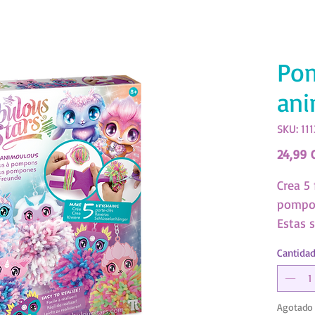
Po
ani
SKU: 11
24,99 
Crea 5
pompo
Estas 
son fác
Cantida
herram
(SKU: 
Agotado