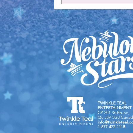
TWINKLE TEAL
ENTERTAINMENT 
CP 301 St-Bruno,
Qc J3V 5G8 Canad
info@twinkleteal.c
1-877-422-1118