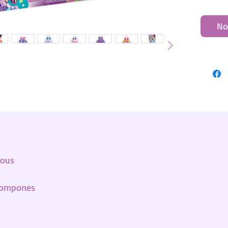
No
lous
 pompones