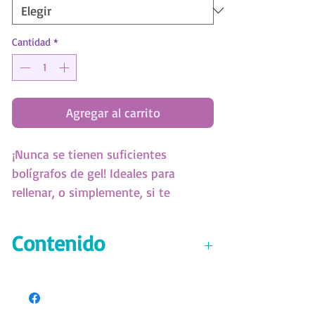
Cantidad
*
Agregar al carrito
¡Nunca se tienen suficientes
bolígrafos de gel! Ideales para
rellenar, o simplemente, si te
encantan los bolígrafos de gel.
Incluye un surtido de colores neón y
Contenido
metálicos. (SKU: 11577)
8 bolígrafos de gel