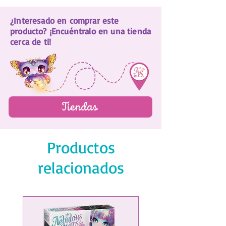
¿Interesado en comprar este
producto? ¡Encuéntralo en una tienda
cerca de ti!
Tiendas
Productos
relacionados
¡NUEVO!