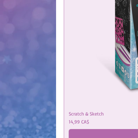
Scratch & Sketch
Preis
14,99 CA$