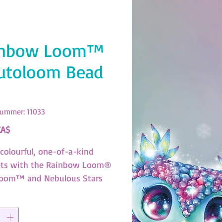
inbow Loom™
utoloom Bead
nummer: 11033
Preis
CA$
 colourful, one-of-a-kind
ets with the Rainbow Loom®
oom™ and Nebulous Stars
 Includes 300 elastics and 30
featuring your favourite