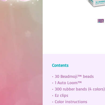
Contents
• 30 Beadmoji™ beads
• 1 Auto Loom™
• 300 rubber bands (4 colors)
• Ez clips
• Color instructions