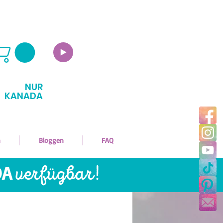
NUR
KANADA
n
Bloggen
FAQ
DA
v
erfügbar!