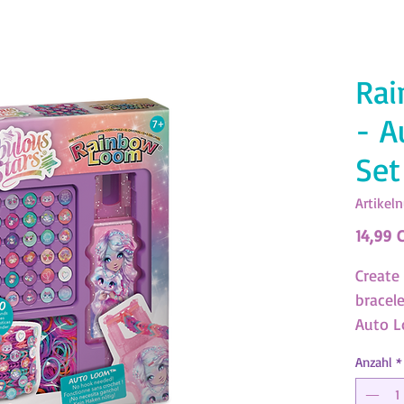
Ra
- A
Set
Artikel
14,99 
Create
bracel
Auto L
beads!
Anzahl
*
beads 
Stars.