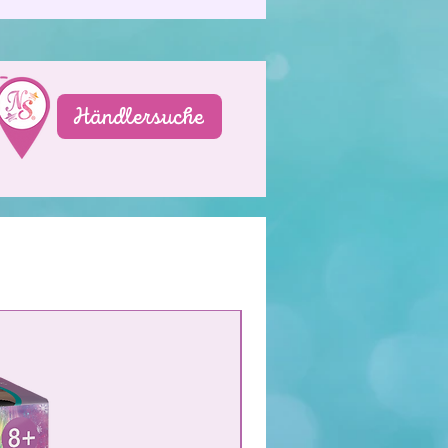
Händlersuche
NEW