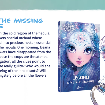
the Missing
s
n the cold region of the nebula.
very special orchard where
d into precious nectar, essential
 the nebula. One morning, Iceana
lowers have disappeared from the
cause the crops are threatened.
gation, all the clues point to
 she really guilty? Why would she
ing of the inhabitants? Will
mystery before all the flowers