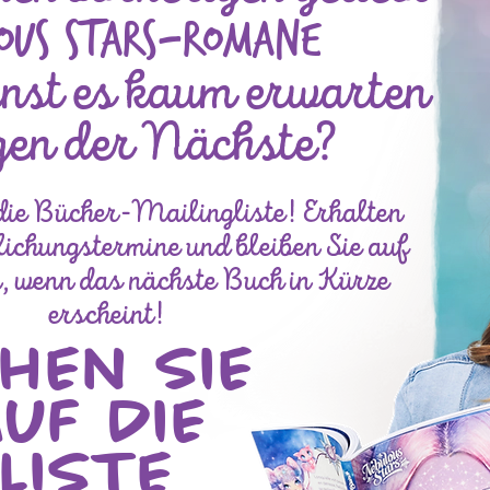
ous Stars-Romane
nst es kaum erwarten
gen der Nächste?
die Bücher-Mailingliste! Erhalten
tlichungstermine und bleiben Sie auf
 wenn das nächste Buch in Kürze
erscheint!
HEN SIE
UF DIE
LISTE