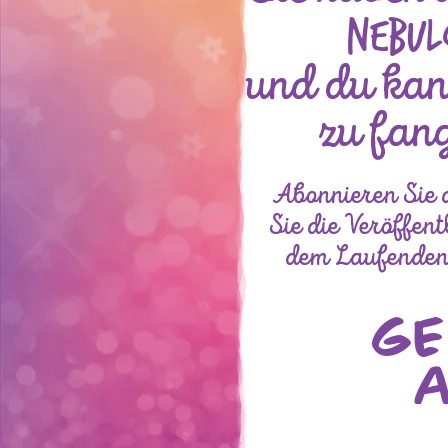
Nebul
und du kan
zu fan
Abonnieren Sie 
Sie die Veröffen
dem Laufenden,
GE
A