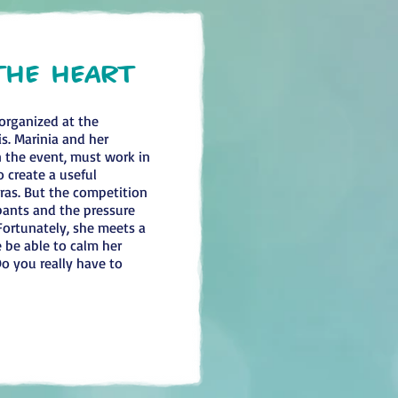
the heart
 organized at the
s. Marinia and her
n the event, must work in
 create a useful
uras. But the competition
pants and the pressure
Fortunately, she meets a
e be able to calm her
 Do you really have to