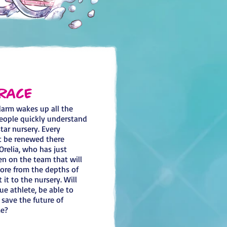
Race
alarm wakes up all the
people quickly understand
tar nursery. Every
t be renewed there
 Orelia, who has just
en on the team that will
core from the depths of
it to the nursery. Will
ue athlete, be able to
 sa
ve the future of
me?