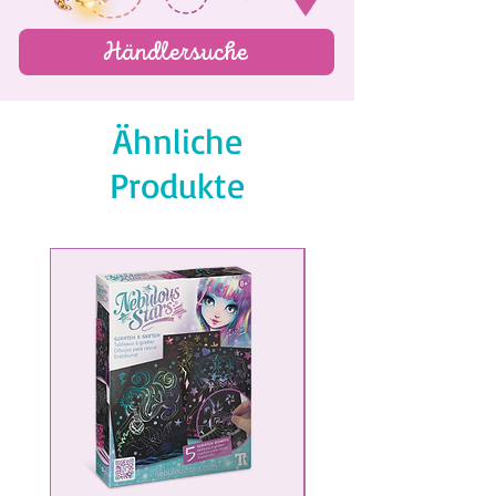
jours
Händlersuche
- Et encore plus ...
Ähnliche
Produkte
NEW