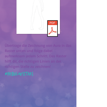
Übertrage die Zeichnung von Aura in das
Raster unten und folge dabei
aufmerksam jedem Schritt. Das Raster
hilft dir, die richtigen Linien an der
richtigen Stelle zu zeichnen!
#
nebulousstars