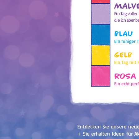
MALV
Ein Tag volle
die ich aber 
BLAU
Ein ruhiger 
GELB
Ein Tag mit 
ROSA
Ein echt per
Entdecken Sie unsere neue
+ Sie erhalten Ideen für Ak