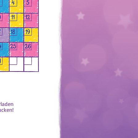
rladen
ucken!
s