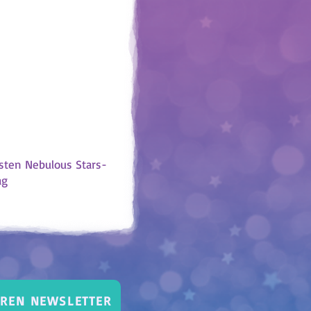
 gehen an den Tag
 Farbe aus, die ihm
mit aus. Nach 4
st es mehrheitlich
gibt es viel rot?
n, und die Bilanz
 Du kannst diese
n, um mit deinen
skutieren.
nsten Nebulous Stars-
ag
EREN NEWSLETTER