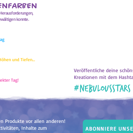
ENFARBEN
Denke jeden Tag, vor dem Schlafen
r Herausforderungen,
zurück, der zu Ende geht. Wähle die
entspricht und male das Feld da
bewältigen konnte.
Wochen schau dir das Ergebnis an. I
blau, malvenfarben oder rosa? Oder 
Nimm dir die Zeit, um nachzudenke
Tag
deines letzten Monats zu ziehen.
Seite anschließend auch benutze
Eltern oder Freunden zu di
Höhen und Tiefen...
Veröffentliche deine schö
Kreationen mit dem Hasht
fekter Tag!
#
nebulousstars
n Produkte vor allen anderen!
tivitäten, Inhalte zum
ABONNIERE UNS