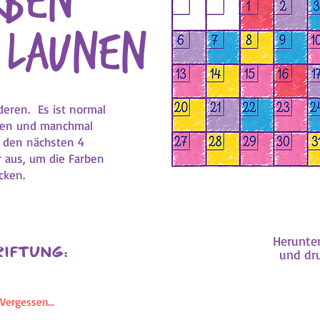
rben
 Launen
deren. Es ist normal
gen und manchmal
n den nächsten 4
 aus, um die Farben
cken.
Herunte
riftung:
und dr
Vergessen...
So geht‘