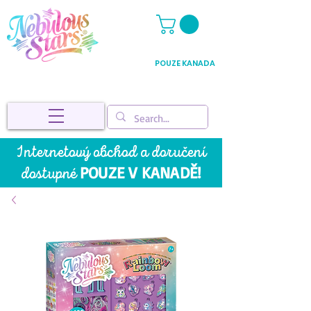
POUZE KANADA
Internetový obchod a doručení
POUZE V KANADĚ!
dostupné