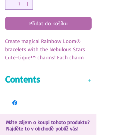
Přidat do košíku
Create magical Rainbow Loom®
bracelets with the Nebulous Stars
Cute-tique™ charms! Each charm
features double-sided designs for
twice the fun. Use the Speed
Contents
Loom™ and Dual Hook™ to craft
colorful bracelets in no time. Create,
• 2 Speed Looms™ & 2 Dual Hooks™
stack, and shine!
• 32 Cute-tique™ charms
• 1600 rubber bands (8 colors)
• 10 spacer beads
Máte zájem o koupi tohoto produktu?
• 50 g-clips
Najděte to v obchodě poblíž vás!
• Color instructions