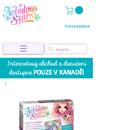
POUZE KANADA
Internetový obchod a doručení
POUZE V KANADĚ!
dostupné