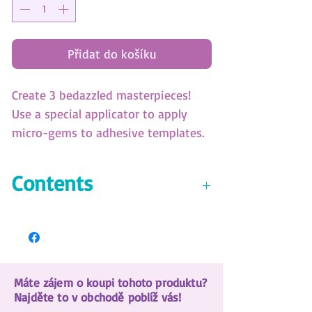
Přidat do košíku
Create 3 bedazzled masterpieces!
Use a special applicator to apply
micro-gems to adhesive templates.
Follow the numbers associated with
each color. The final result is
Contents
amazing!! (SKU:11143)
3 ready-to-decorate printed
boards
4500+ rhinestones
Rhinestone pen applicator
Máte zájem o koupi tohoto produktu?
Rhinestone tray & wax square
Najděte to v obchodě poblíž vás!
Color instructions