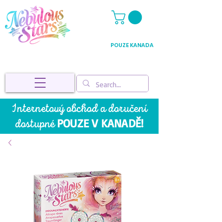
POUZE KANADA
Internetový obchod a doručení
POUZE V KANADĚ!
dostupné