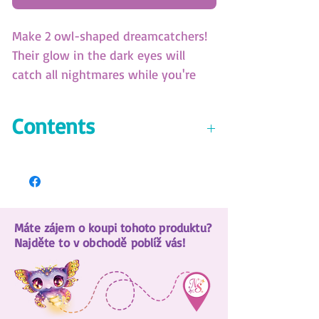
Make 2 owl-shaped dreamcatchers!
Their glow in the dark eyes will
catch all nightmares while you're
asleep! (SKU: 11015)
Contents
2 dreamcatcher bases
Cotton thread
18 feathers
27 beads
Máte zájem o koupi tohoto produktu?
6 rhinestone stickers
Najděte to v obchodě poblíž vás!
Jewelry glue
12 glue dots
Key ring with chain
Jump ring