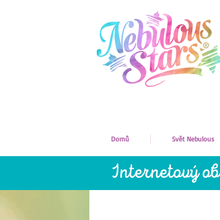
Domů
Svět Nebulous
Internetový o