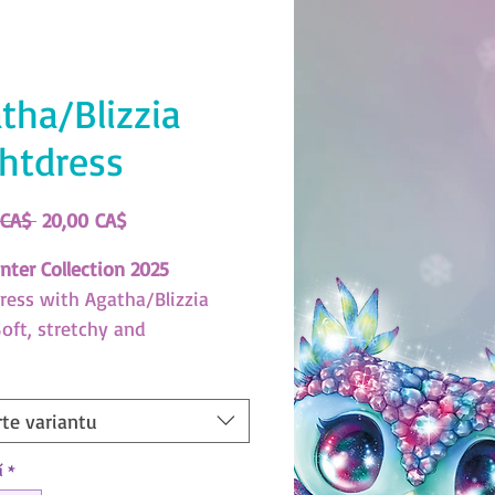
tha/Blizzia
htdress
Běžná
Zvýhodněná
 CA$ 
20,00 CA$
cena
cena
nter Collection 2025
ress with Agatha/Blizzia
Soft, stretchy and
table fabric.
XBC993)
te variantu
us Stars Size Guide
í
*
ad here!