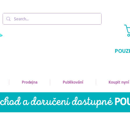
POUZ
Prodejna
Publikování
Koupit nyní
bchod a doručení dostupné
PO