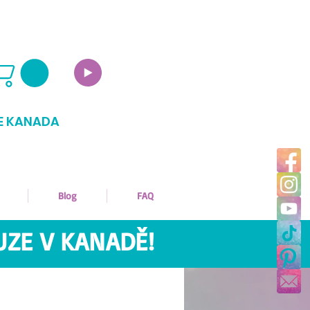
E KANADA
Blog
FAQ
UZE V KANADĚ!