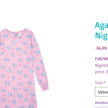
Aga
Nig
 34,99
Fall/Wi
Nightd
print. 
comfor
Size
*
(SKU: 
Vyber
Nebulo
Množstv
Downlo