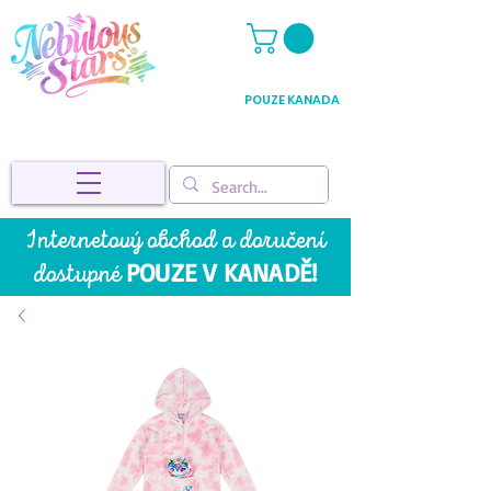
POUZE KANADA
Internetový obchod a doručení
POUZE V KANADĚ!
dostupné