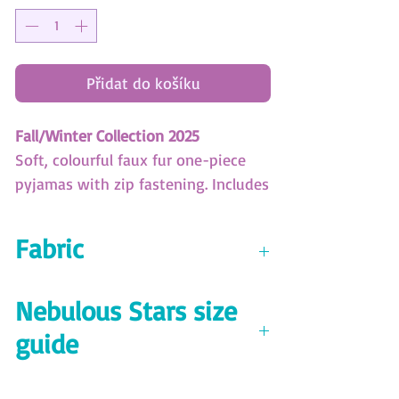
Přidat do košíku
Fall/Winter Collection 2025
Soft, colourful faux fur one-piece
pyjamas with zip fastening. Includes
a cute Aura plush.
(SKU:XBC989)
Fabric
Nebulous Stars Size Guide
Plush 100% polyester 290 GSM
Download here!
Nebulous Stars size
guide
Download here!