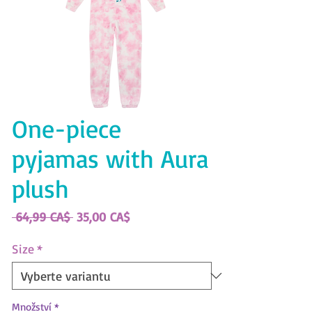
One-piece
pyjamas with Aura
plush
Běžná
Zvýhodněná
 64,99 CA$ 
35,00 CA$
cena
cena
Size
*
Množství
*