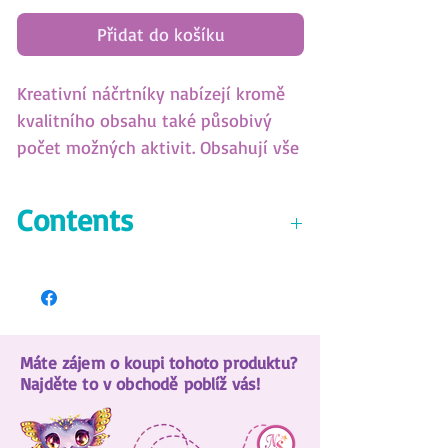
Přidat do košíku
Kreativní náčrtníky nabízejí kromě
kvalitního obsahu také působivý
počet možných aktivit. Obsahují vše
pro mystický zážitek a to především
díky detailnímu a jedinečnému
Contents
zpracovaní.
35 sketch pages
80+ stencils
3 rub-on patterns
300+ stickers
Máte zájem o koupi tohoto produktu?
5 coloring pencils
Najděte to v obchodě poblíž vás!
8 drawing techniques
Nebulia's complete story