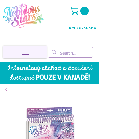
POUZE KANADA
Internetový obchod a doručení
POUZE V KANADĚ!
dostupné