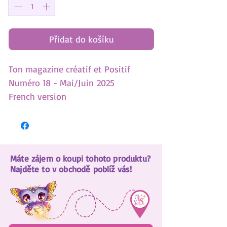
Přidat do košíku
Ton magazine créatif et Positif
Numéro 18 - Mai/Juin 2025
French version
- Tests: Quel sac peluche est fait
pour toi? Es-tu positive?
- Découvre tes forces personnells
Máte zájem o koupi tohoto produktu?
- À lire! Une histoire inédite: La
Najděte to v obchodě poblíž vás!
doubel invitation.
- Gratuit, 12 accessoires pour une
fête Nebulous Stars!
- DIY facile - Planètes lumineuses