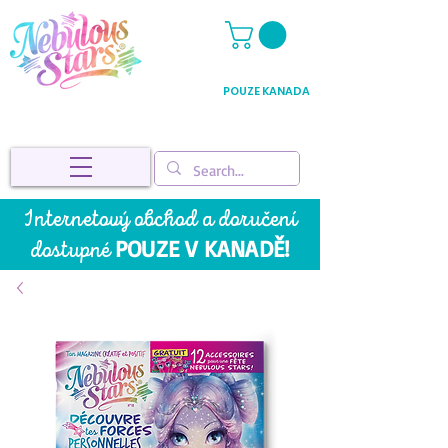
POUZE KANADA
Internetový obchod a doručení
POUZE V KANADĚ!
dostupné