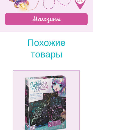
-Try our creative challenge - 31 days
and more...
Магазины
Похожие
товары
NEW