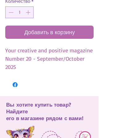
Количество
*
Добавить в корзину
Your creative and positive magazine
Number 20 - September/October
2025
English version
-3 tests
-Discover the benefits of boredom!
Вы хотите купить товар?
-10 Tips for making your dreams
Найдите
come true!
его в магазине рядом с вами!
-Untold story - Stella goes green
-3 DIY