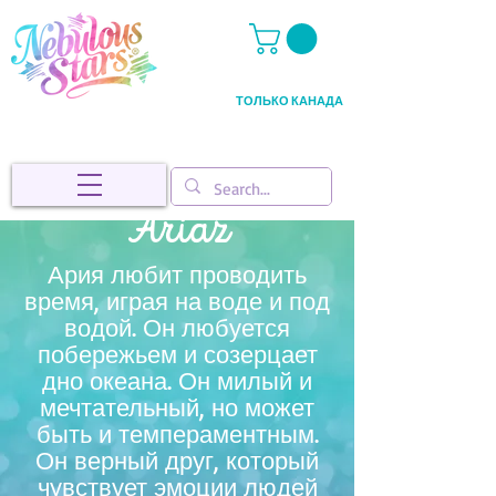
ТОЛЬКО КАНАДА
Ariaz
Ария любит проводить
время, играя на воде и под
водой. Он любуется
побережьем и созерцает
дно океана. Он милый и
мечтательный, но может
быть и темпераментным.
Он верный друг, который
чувствует эмоции людей