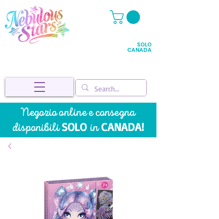
SOLO
CANADA
Negozio online e
consegna
SOLO
CANADA!
disponibili
in