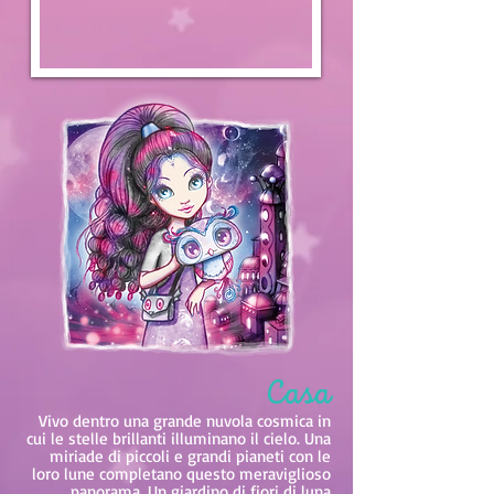
Casa
Vivo dentro una grande nuvola cosmica in
cui le stelle brillanti illuminano il cielo. Una
miriade di piccoli e grandi pianeti con le
loro lune completano questo meraviglioso
panorama. Un giardino di fiori di luna