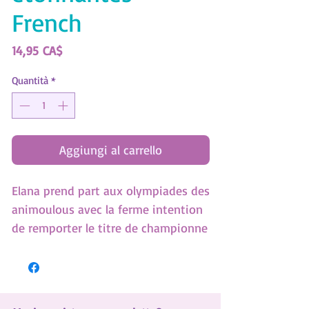
French
Prezzo
14,95 CA$
Quantità
*
Aggiungi al carrello
Elana prend part aux olympiades des
animoulous avec la ferme intention
de remporter le titre de championne
de l’hiver– et un énorme trophée!
Comme elle est très compétitive, sa
mauvaise attitude attriste ses
copines Blizzia et Aura, qui n’ont