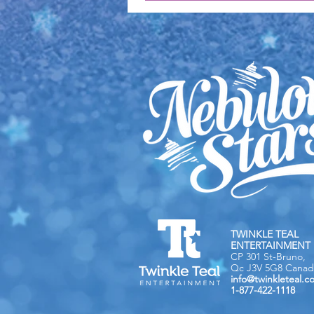
TWINKLE TEAL
ENTERTAINMENT 
CP 301 St-Bruno,
Qc J3V 5G8 Canad
info@twinkleteal.c
1-877-422-1118