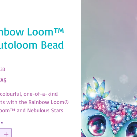
inbow Loom™
utoloom Bead
033
Prezzo
CA$
 colourful, one-of-a-kind
ets with the Rainbow Loom®
oom™ and Nebulous Stars
 Includes 300 elastics and 30
*
featuring your favourite