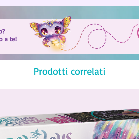
o?
o a te!
Prodotti correlati