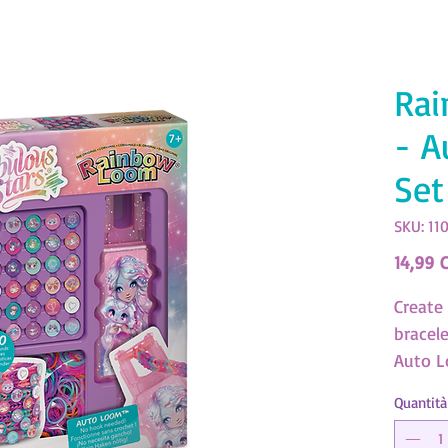
Ra
- A
Set
SKU: 11
14,99 
Create
bracel
Auto L
beads!
Quantità
beads 
Stars.