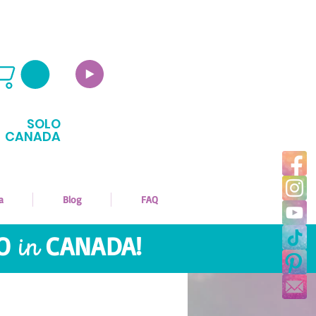
SOLO
CANADA
a
Blog
FAQ
LO
in
CANADA!