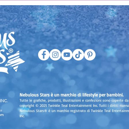
Nebulous Stars è un marchio di lifestyle per bambini.
Tutte le grafiche, prodotti, illustrazioni e confezioni sono coperte da
INC.
copyright © 2025 Twinkle Teal Entertainment Inc. Tutti i diritti riserva
a
Nebulous Stars® è un marchio registrato di Twinkle Teal Entertain
om
Inc.