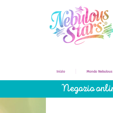
Inizio
Mondo Nebulous
Negozio onli