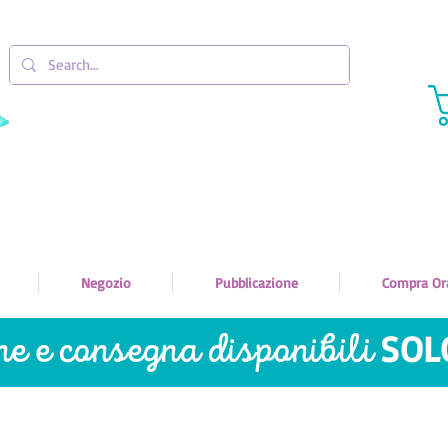
Negozio
Pubblicazione
Compra Or
ne e
consegna disponibili
SO