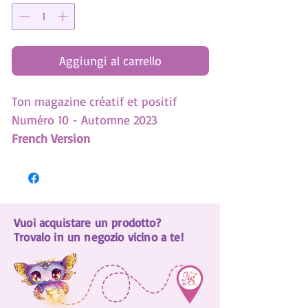
Aggiungi al carrello
Ton magazine créatif et positif
Numéro 10 - Automne 2023
French Version
15 pages de jeux et de dessins!
Crée-toi un journal inspirant
DIY | Mignons pompons animoulous
Vuoi acquistare un prodotto?
Es-tu aventurière?
Trovalo in un negozio vicino a te!
Connais-tu bien les Stars?
Et encore plus ...