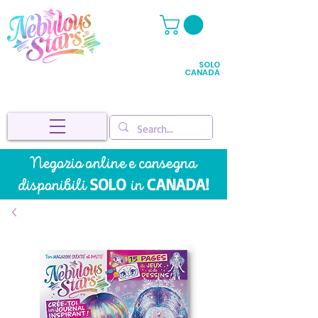
SOLO
CANADA
Negozio online e
consegna
SOLO
CANADA!
disponibili
in