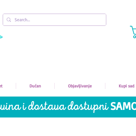
et
Dućan
Objavljivanje
Kupi sad
vina i dostava
dostupni
SAM