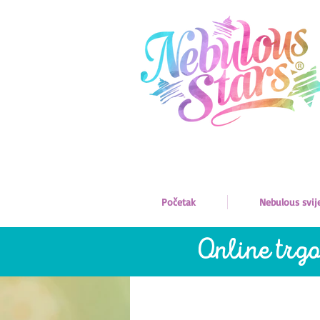
Početak
Nebulous svij
Online trgo