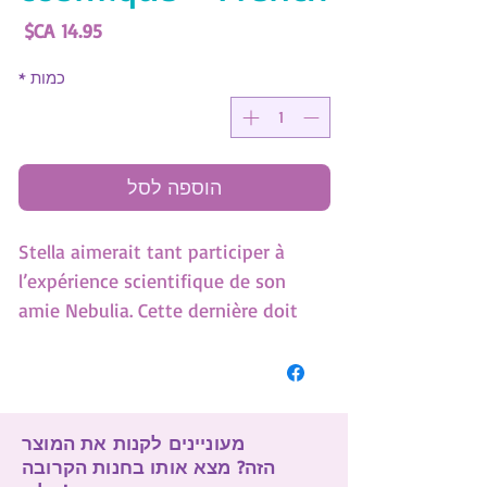
מחי
כמות
*
הוספה לסל
Stella aimerait tant participer à
l’expérience scientifique de son
amie Nebulia. Cette dernière doit
observer un champignon cosmique
si beau et intrigant. Mais Stella n’a
pas le droit d’y toucher, elle pourrait
tout ruiner. Elle décide tout de
מעוניינים לקנות את המוצר
même « d’aider » en cachette… et
הזה? מצא אותו בחנות הקרובה
avale le champignon par accident !