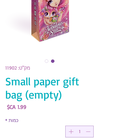
מק"ט: 11902
Small paper gift
bag (empty)
מחי
כמות
*