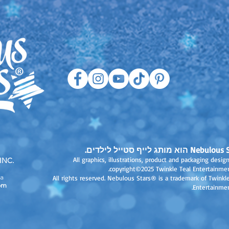
Ne הוא מותג לייף סטייל לילדים.
All graphics, illustrations, product and packaging desig
INC.
copyright©2025 Twinkle Teal Entertainment
a
All rights reserved. Nebulous Stars® is a trademark of Twinkl
om
Entertainmen