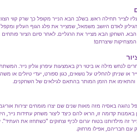
ליו לצייר תחילה ראש. בשלב הבא הנייר מקופל כך שרק קווי הצוו
גיליון לאדם היושב משמאל, שמצייר את פלג הגוף העליון ומקפל א
בא. השחקן הבא מצייר את הרגליים. לאחר סיום הציור פותחים את 
 המצחיקות שיצרתם!
יור
רים לנחש מילה או ביטוי רק באמצעות עיפרון וגליון נייר. המשתתפ
ר או שניתן להחליט על נושאים, כגון ספורט, יעדי טיולים או משה
ו והתאימו את הזמן המותר בהתאם לגילאים של השחקנים.
פל נהוגה באסיה מזה מאות שנים שם יצרו מומחים יצירות אוריגמי
 באמנות קדומה זו, הראו להם כיצד ליצור משחק עתידות נייר, הי
יר זה מילדותנו בטוח יגרום לכיף וצחוקים "כשתחזו את העתיד". יל
עם חבריהם, אפילו מרחוק.