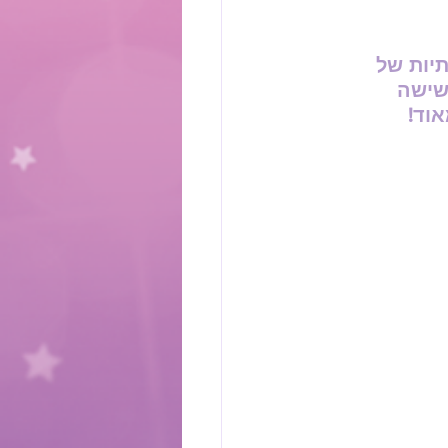
יות של 
שישה 
וד!