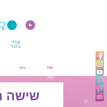
קנדה
בלבד
FAQ
בלוג
שישה רע