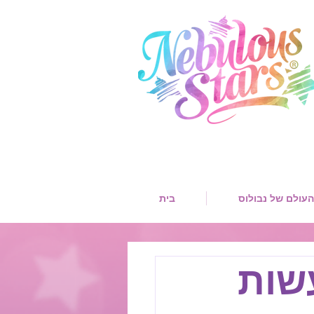
העולם של נבולוס
בית
עשות