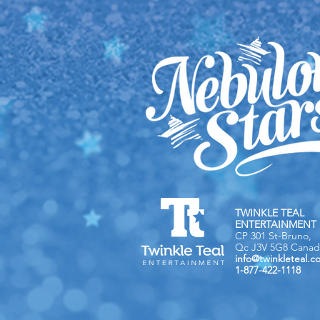
TWINKLE TEAL
ENTERTAINMENT 
CP 301 St-Bruno,
Qc J3V 5G8 Canad
info@twinkleteal.c
1-877-422-1118