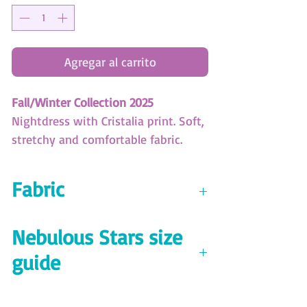
Agregar al carrito
Fall/Winter Collection 2025
Nightdress with Cristalia print. Soft,
stretchy and comfortable fabric.
(SKU: XBD050)
Fabric
Nebulous Stars Size Guide
Download here!
Jersey 94% polyester 6% spandex
Nebulous Stars size
200 GSM
guide
Download the size guide
here!