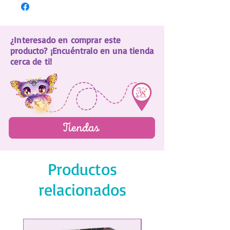
¿Interesado en comprar este
producto? ¡Encuéntralo en una tienda
cerca de ti!
Tiendas
Productos
relacionados
¡NUEVO!