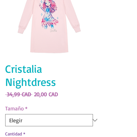
Cristalia
Nightdress
Precio
Precio
 34,99 CAD 
20,00 CAD
de
oferta
Tamaño
*
Cantidad
*